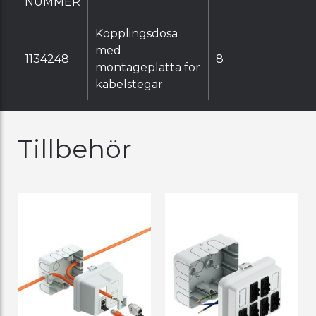
NUMMER
Kopplingsdosa
med
1134248
8
montageplatta för
kabelstegar
Tillbehör