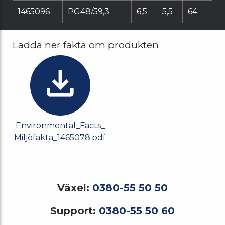
1465096
PG48/59,3
6,5
5,5
64
69
Ladda ner fakta om produkten
Environmental_Facts_
Miljöfakta_1465078.pdf
Växel:
0380-55 50 50
Support:
0380-55 50 60