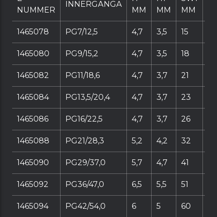
INNERGÄNGA
NUMMER
MM
MM
MM
M
1465078
PG7/12,5
4,7
3,5
15
16
1465080
PG9/15,2
4,7
3,5
18
2
1465082
PG11/18,6
4,7
3,7
21
23
1465084
PG13,5/20,4
4,7
3,7
23
25
1465086
PG16/22,5
4,7
3,7
26
2
1465088
PG21/28,3
5,2
4,2
32
35
1465090
PG29/37,0
5,7
4,7
41
45
1465092
PG36/47,0
6,5
5,5
51
56
1465094
PG42/54,0
6
5
60
65