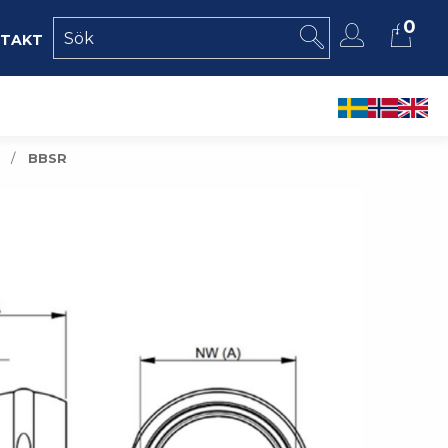
0
takt
BBSR