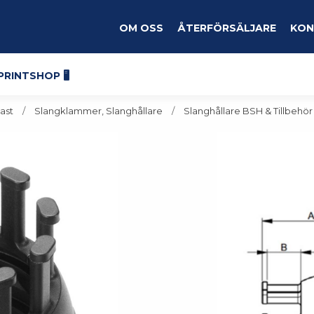
Om oss
Återförsäljare
Kon
Printshop 🖥️
ast
Slangklammer, Slanghållare
Slanghållare BSH & Tillbehör