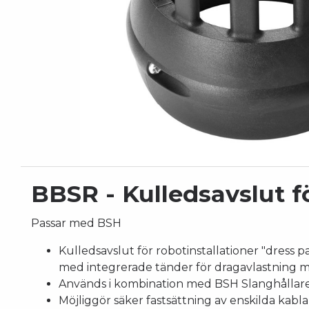
BBSR - Kulledsavslut f
Passar med BSH
Kulledsavslut för robotinstallationer "dress pac
med integrerade tänder för dragavlastning
Används i kombination med BSH Slanghållar
Möjliggör säker fastsättning av enskilda kabla