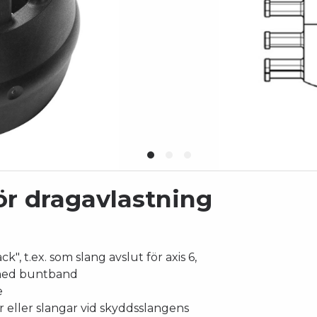
ör dragavlastning
k", t.ex. som slang avslut för axis 6,
 med buntband
e
r eller slangar vid skyddsslangens