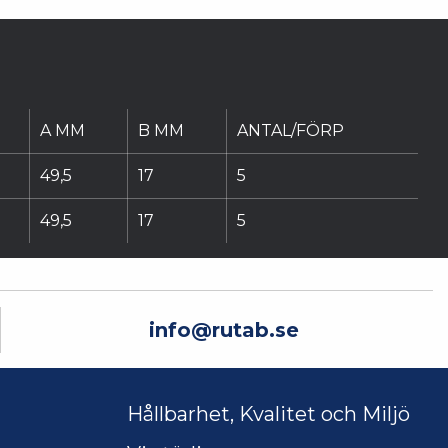
A MM
B MM
ANTAL/FÖRP
49,5
17
5
49,5
17
5
info@rutab.se
Hållbarhet, Kvalitet och Miljö