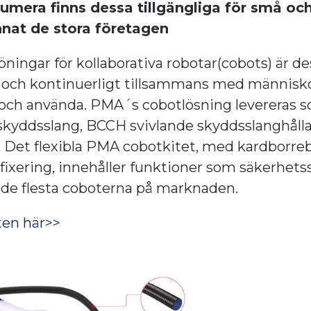
umera finns dessa tillgängliga för små oc
nnat de stora företagen
ingar för kollaborativa robotar(cobots) är de
t och kontinuerligt tillsammans med människor
ra och använda. PMA´s cobotlösning levereras 
skyddsslang, BCCH svivlande skyddsslanghåll
. Det flexibla PMA cobotkitet, med kardborre
 fixering, innehåller funktioner som säkerhetss
de flesta coboterna på marknaden.
en här>>