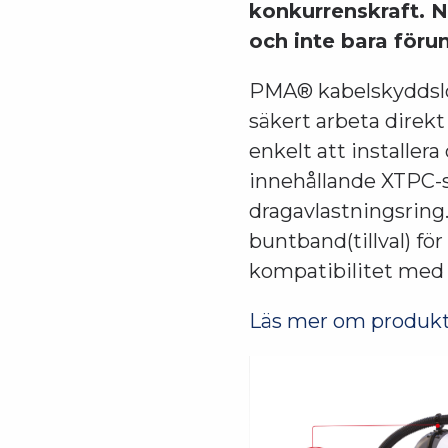
konkurrenskraft. N
och inte bara föru
PMA® kabelskyddslön
säkert arbeta direk
enkelt att installe
innehållande XTPC-
dragavlastningsring
buntband(tillval) för
kompatibilitet med 
Läs mer om produkt