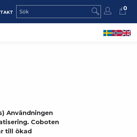
0
takt
ts) Användningen
atisering. Coboten
 till ökad