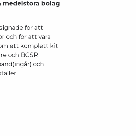
h medelstora bolag
signade för att
 och för att vara
som ett komplett kit
are och BCSR
band(ingår) och
täller