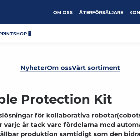
Om oss
Återförsäljare
Kon
Printshop 🖥️
Nyheter
Om oss
Vårt sortiment
le Protection Kit
ösningar för kollaborativa robotar(cobo
r varje år tack vare fördelarna med autom
hållbar produktion samtidigt som den bidrar