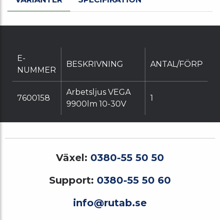
E-
BESKRIVNING
ANTAL/FÖRP
NUMMER
Arbetsljus VEGA
7600158
1
9900lm 10-30V
Växel:
0380-55 50 50
Support:
0380-55 50 60
info@rutab.se