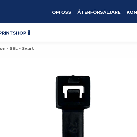
Om oss
Återförsäljare
Kon
Printshop 🖥️
n - SEL - Svart