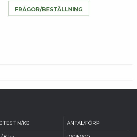
FRÅGOR/BESTÄLLNING
GTEST N/KG
ANTAL/FÖRP
/ 8 kg
100/5000