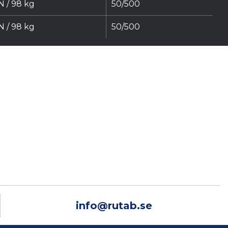
N / 98 kg
50/500
N / 98 kg
50/500
info@rutab.se