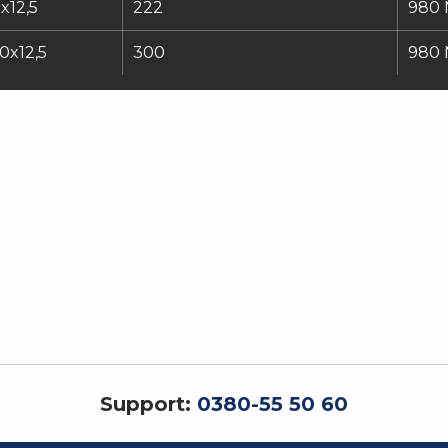
x12,5
222
980 
0x12,5
300
980 
Support:
0380-55 50 60