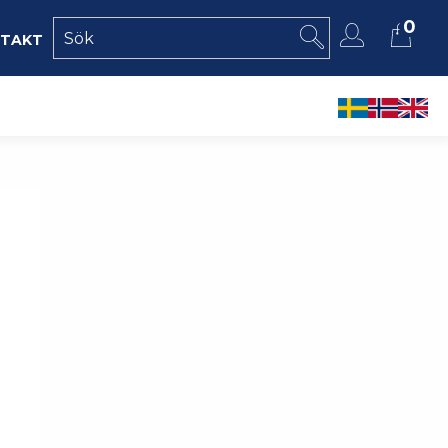
0
takt