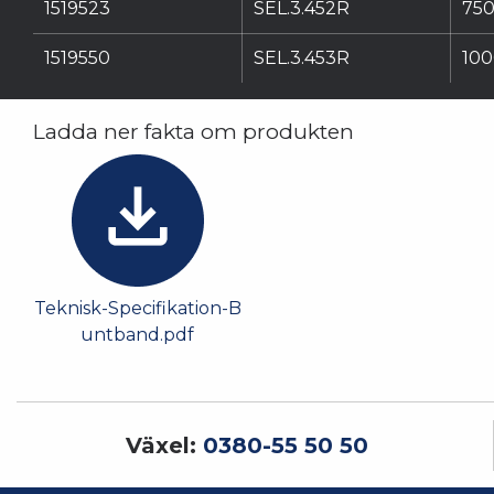
1519523
SEL.3.452R
750
1519550
SEL.3.453R
100
Ladda ner fakta om produkten
Teknisk-Specifikation-B
untband.pdf
Växel:
0380-55 50 50