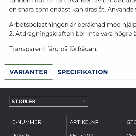
tanden mot räfflan. Svansen av bandet dra
en snara som endast kan dras åt. Används fö
Arbetsbelastningen är beräknad med hjälp
2. Åtdragningskraften bör inte vara högre 
Transparent färg på förfrågan.
VARIANTER
SPECIFIKATION
E-NUMMER
ARTIKELNR
ST
1519525
SEL.3.201R
75x