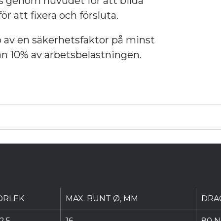
s genom huvudet för att bilda
r att fixera och försluta.
 av en säkerhetsfaktor på minst
än 10% av arbetsbelastningen.
ORLEK
MAX. BUNT Ø, MM
DRA
2,5
16
80 N 