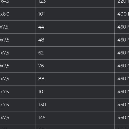
x4,5
123
220 
x6,0
101
400 
x7,5
44
460 N
x7,5
48
460 N
x7,5
62
460 N
x7,5
76
460 N
x7,5
88
460 N
x7,5
101
460 N
x7,5
130
460 N
x7,5
145
460 N