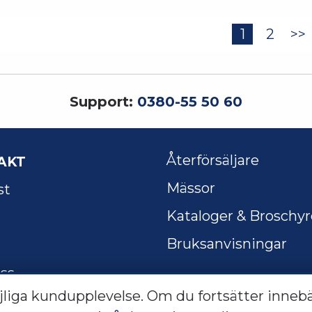
1
2
>>
Support:
0380-55 50 60
AKT
Återförsäljare
Mässor
st
Kataloger & Broschyr
Bruksanvisningar
oss
jliga kundupplevelse. Om du fortsätter innebä