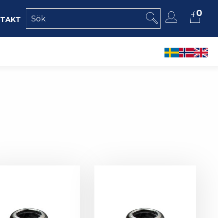
0
takt