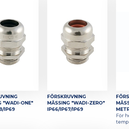
UVNING
FÖRSKRUVNING
FÖR
 "WADI-ONE"
MÄSSING "WADI-ZERO"
MÄSS
8/IP69
IP66/IP67/IP69
METR
För 
temp