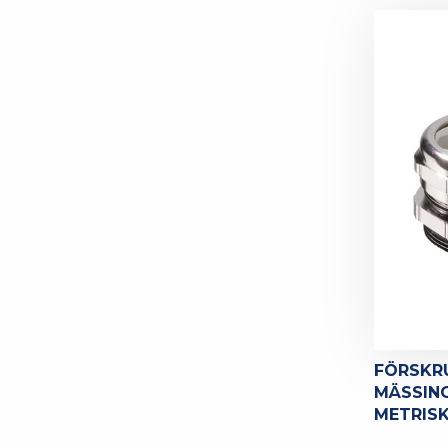
FÖRSKR
MÄSSING
METRIS