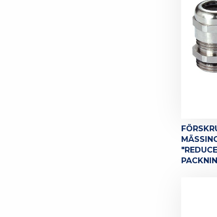
FÖRSKR
MÄSSING
"REDUC
PACKNIN