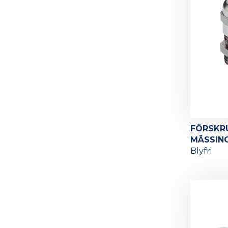
FÖRSKR
MÄSSING
Blyfri