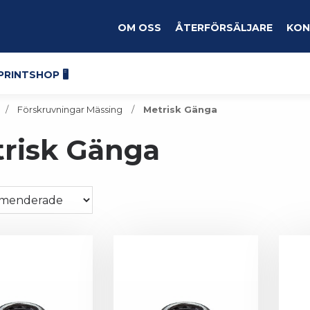
Om oss
Återförsäljare
Kon
Printshop 🖥️
Förskruvningar Mässing
Metrisk Gänga
risk Gänga