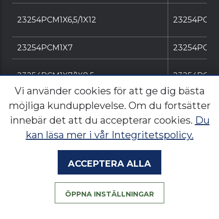
23254PCM1X6,5/1X12
23254PCM1X
23254PCM1X7
23254PCM1
23254PCM1X7/1X8,5
23254PCM1X
Vi använder cookies för att ge dig bästa
möjliga kundupplevelse. Om du fortsätter
23254PCM1X7/1X10,5
23254PCM1X
innebär det att du accepterar cookies.
Du
kan läsa mer i vår Integritetspolicy.
23254PCM1X8,5/1X12
23254PCM1X
Acceptera alla
23254PCM1X9/1X10
23254PCM1
ÖPPNA INSTÄLLNINGAR
23254PCM2X3,1/1X6/2X7,7
23254PCM2X