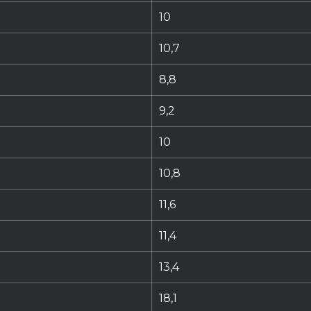
10
10,7
8,8
9,2
10
10,8
11,6
11,4
13,4
18,1