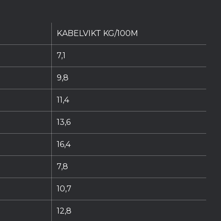
KABELVIKT KG/100M
7,1
9,8
11,4
13,6
16,4
7,8
10,7
12,8