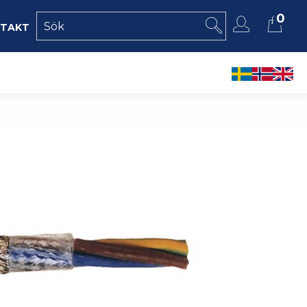
0
takt