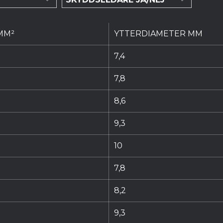
MM²
YTTERDIAMETER MM
7,4
7,8
8,6
9,3
10
7,8
8,2
9,3