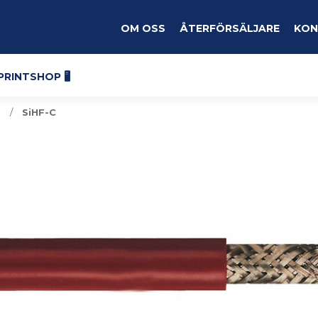
Om oss
Återförsäljare
Kon
Printshop 🖥️
l
SiHF-C