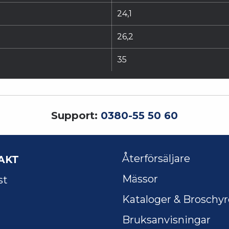
24,1
26,2
35
Support:
0380-55 50 60
AKT
Återförsäljare
Mässor
st
Kataloger & Broschyr
Bruksanvisningar