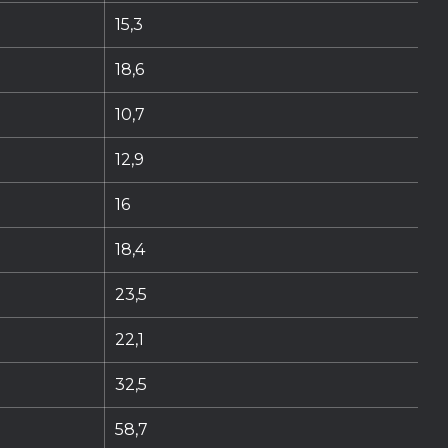
15,3
18,6
10,7
12,9
16
18,4
23,5
22,1
32,5
58,7