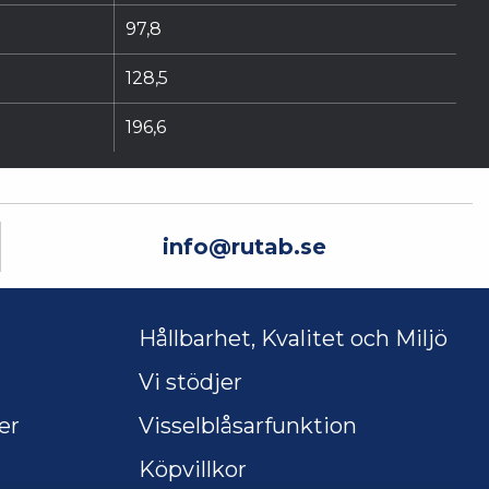
97,8
128,5
196,6
info@rutab.se
Hållbarhet, Kvalitet och Miljö
Vi stödjer
er
Visselblåsarfunktion
Köpvillkor