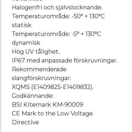
Halogenfri och självslocknande.
Temperaturområde: -50° + 130°C
statisk
Temperaturområde: -5° + 130°C
dynamisk
Hög UV tålighet.
IP67 med anpassade förskruvningar.
Rekommenderade
slangförskruvningar:
XQMS (E1409825-E1409832).
Godkännande:
BSI Kitemark KM-90009
CE Mark to the Low Voltage
Directive