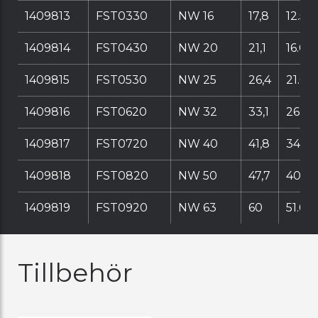
1409813
FST0330
NW 16
17,8
12.5
1409814
FST0430
NW 20
21,1
16.0
1409815
FST0530
NW 25
26,4
21.0
1409816
FST0620
NW 32
33,1
26.0
1409817
FST0720
NW 40
41,8
34.8
1409818
FST0820
NW 50
47,7
40.4
1409819
FST0920
NW 63
60
51.6
Tillbehör