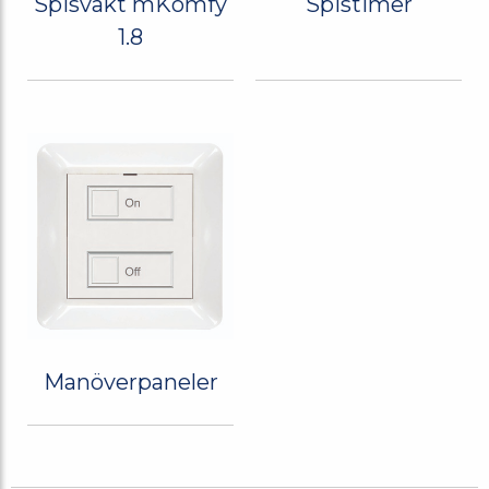
Spisvakt mKomfy
Spistimer
1.8
Manöverpaneler