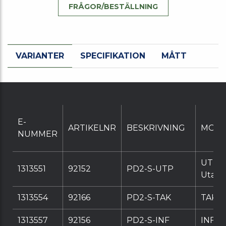
FRÅGOR/BESTÄLLNING
VARIANTER
SPECIFIKATION
MÅTT
E-
ARTIKELNR
BESKRIVNING
MONT
NUMMER
UTP
1313551
92152
PD2-S-UTP
Utanp
1313554
92166
PD2-S-TAK
TAK U
1313557
92156
PD2-S-INF
INF In