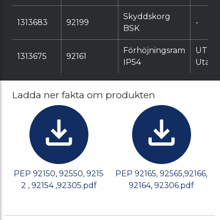
Skyddskorg
1313683
92199
-
BSK
Förhöjningsram
UTP
1313675
92161
IP54
Utanp
Ladda ner fakta om produkten
PEP 92150, 92550, 9215
PEP 92165, 92565,92166,
2 , 92154 ,92305.pdf
92164, 92306.pdf