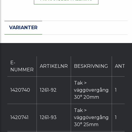
VARIANTER
E-
ARTIKELNR
BESKRIVNING
ANTAL
NUMMER
Tak >
1420740
1261-92
väggövergång
1
30° 20mm
Tak >
1420741
1261-93
väggövergång
1
30° 25mm