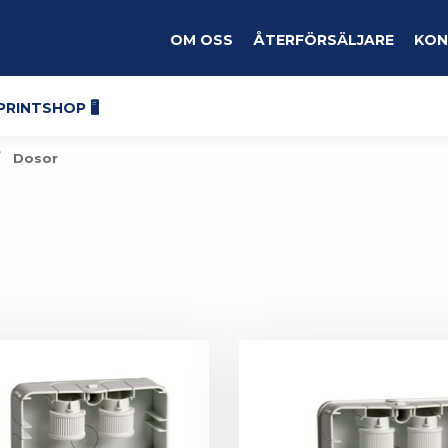
Om oss
Återförsäljare
Kon
Printshop 🖥️
Dosor