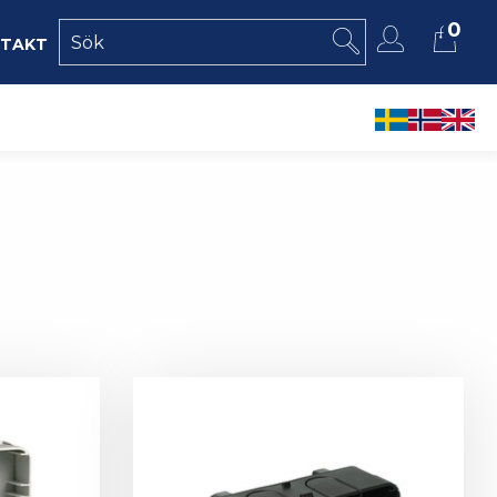
0
takt